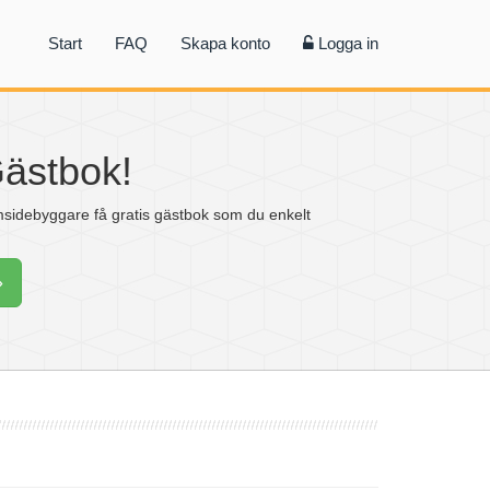
Start
FAQ
Skapa konto
Logga in
Gästbok!
idebyggare få gratis gästbok som du enkelt
»